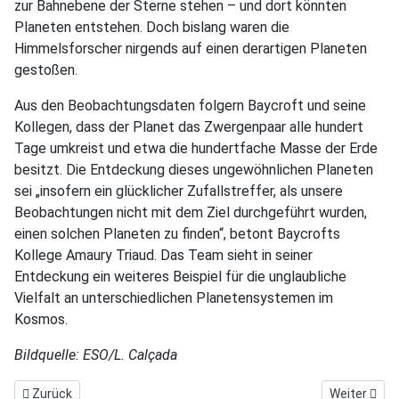
zur Bahnebene der Sterne stehen – und dort könnten
Planeten entstehen. Doch bislang waren die
Himmelsforscher nirgends auf einen derartigen Planeten
gestoßen.
Aus den Beobachtungsdaten folgern Baycroft und seine
Kollegen, dass der Planet das Zwergenpaar alle hundert
Tage umkreist und etwa die hundertfache Masse der Erde
besitzt. Die Entdeckung dieses ungewöhnlichen Planeten
sei „insofern ein glücklicher Zufallstreffer, als unsere
Beobachtungen nicht mit dem Ziel durchgeführt wurden,
einen solchen Planeten zu finden“, betont Baycrofts
Kollege Amaury Triaud. Das Team sieht in seiner
Entdeckung ein weiteres Beispiel für die unglaubliche
Vielfalt an unterschiedlichen Planetensystemen im
Kosmos.
Bildquelle: ESO/L. Calçada
Vorheriger Beitrag: Ein Zwilling der Milchstraße im jungen Kosmos
Nächster Be
Zurück
Weiter