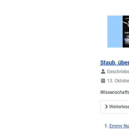
Staub, über
Geschrieb
13. Oktobe
Wissenschafts
Weiterles
Emmy No