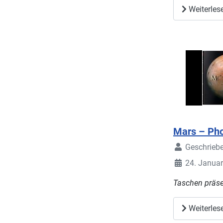
Weiterles
Mars – Pho
Geschrieb
24. Janua
Taschen präse
Weiterles