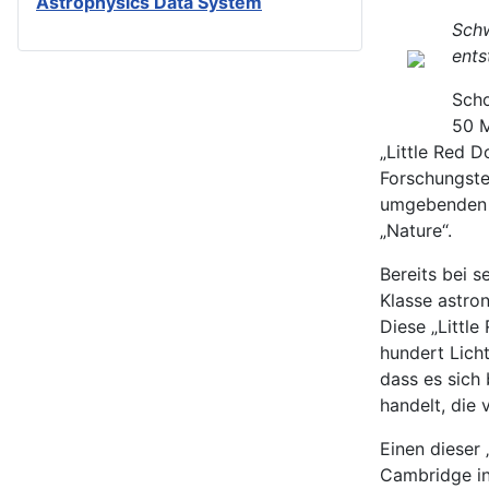
Astrophysics Data System
Schw
ents
Scho
50 M
„Little Red 
Forschungste
umgebenden G
„Nature“.
Bereits bei 
Klasse astron
Diese „Littl
hundert Licht
dass es sich
handelt, die
Einen dieser 
Cambridge in