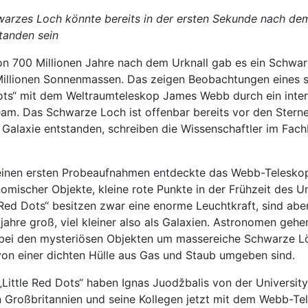
arzes Loch könnte bereits in der ersten Sekunde nach dem
tanden sein
n 700 Millionen Jahre nach dem Urknall gab es ein Schwar
illionen Sonnenmassen. Das zeigen Beobachtungen eines 
Dots“ mit dem Weltraumteleskop James Webb durch ein inter
am. Das Schwarze Loch ist offenbar bereits vor den Sterne
alaxie entstanden, schreiben die Wissenschaftler im Fach
seinen ersten Probeaufnahmen entdeckte das Webb-Telesko
omischer Objekte, kleine rote Punkte in der Frühzeit des U
e Red Dots“ besitzen zwar eine enorme Leuchtkraft, sind abe
jahre groß, viel kleiner also als Galaxien. Astronomen geh
 bei den mysteriösen Objekten um massereiche Schwarze L
 von einer dichten Hülle aus Gas und Staub umgeben sind.
„Little Red Dots“ haben Ignas Juodžbalis von der University
 Großbritannien und seine Kollegen jetzt mit dem Webb-Te