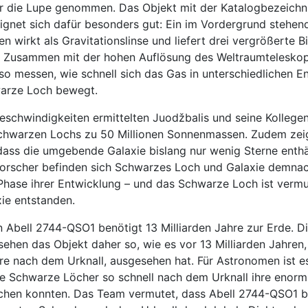
r die Lupe genommen. Das Objekt mit der Katalogbezeichn
gnet sich dafür besonders gut: Ein im Vordergrund stehen
n wirkt als Gravitationslinse und liefert drei vergrößerte B
. Zusammen mit der hohen Auflösung des Weltraumtelesko
 so messen, wie schnell sich das Gas in unterschiedlichen E
arze Loch bewegt.
eschwindigkeiten ermittelten Juodžbalis und seine Kollege
hwarzen Lochs zu 50 Millionen Sonnenmassen. Zudem zei
ass die umgebende Galaxie bislang nur wenig Sterne enthä
Forscher befinden sich Schwarzes Loch und Galaxie demnac
 Phase ihrer Entwicklung – und das Schwarze Loch ist vermut
xie entstanden.
n Abell 2744-QSO1 benötigt 13 Milliarden Jahre zur Erde. D
ehen das Objekt daher so, wie es vor 13 Milliarden Jahren
hre nach dem Urknall, ausgesehen hat. Für Astronomen ist e
wie Schwarze Löcher so schnell nach dem Urknall ihre enor
chen konnten. Das Team vermutet, dass Abell 2744-QSO1 b