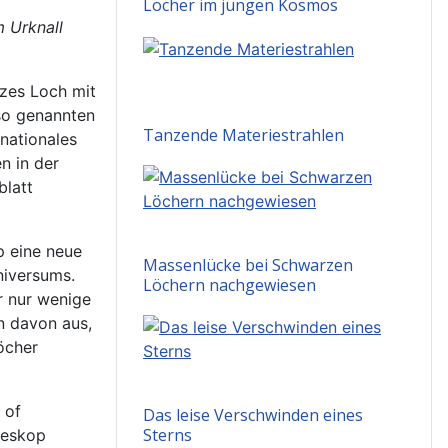
Löcher im jungen Kosmos
 Urknall
zes Loch mit
so genannten
Tanzende Materiestrahlen
nationales
n in der
blatt
p eine neue
Massenlücke bei Schwarzen
niversums.
Löchern nachgewiesen
r nur wenige
en davon aus,
öcher
 of
Das leise Verschwinden eines
Sterns
leskop