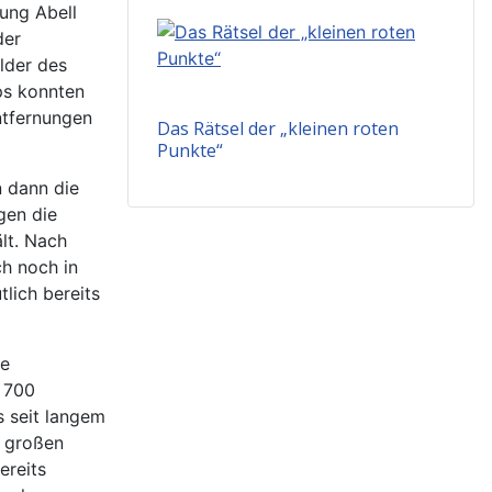
ung Abell
der
ilder des
ps konnten
ntfernungen
Das Rätsel der „kleinen roten
Punkte“
n dann die
gen die
lt. Nach
h noch in
lich bereits
ie
, 700
s seit langem
m großen
ereits