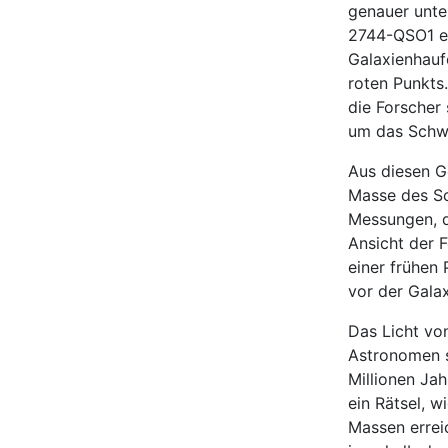
genauer unte
2744-QSO1 ei
Galaxienhaufe
roten Punkts
die Forscher
um das Schw
Aus diesen G
Masse des Sc
Messungen, d
Ansicht der 
einer frühen
vor der Gala
Das Licht vo
Astronomen s
Millionen Ja
ein Rätsel, 
Massen errei