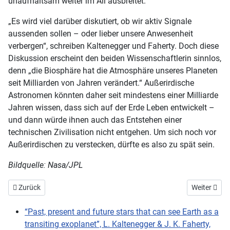
unaufhaltsam weiter im All ausbreitet.
„Es wird viel darüber diskutiert, ob wir aktiv Signale
aussenden sollen – oder lieber unsere Anwesenheit
verbergen“, schreiben Kaltenegger und Faherty. Doch diese
Diskussion erscheint den beiden Wissenschaftlerin sinnlos,
denn „die Biosphäre hat die Atmosphäre unseres Planeten
seit Milliarden von Jahren verändert.“ Außerirdische
Astronomen könnten daher seit mindestens einer Milliarde
Jahren wissen, dass sich auf der Erde Leben entwickelt –
und dann würde ihnen auch das Entstehen einer
technischen Zivilisation nicht entgehen. Um sich noch vor
Außerirdischen zu verstecken, dürfte es also zu spät sein.
Bildquelle: Nasa/JPL
Vorheriger Beitrag: Kein Leben in der Venus-Atmosphäre
Nächster Bei
Zurück
Weiter
“Past, present and future stars that can see Earth as a
transiting exoplanet”, L. Kaltenegger & J. K. Faherty,