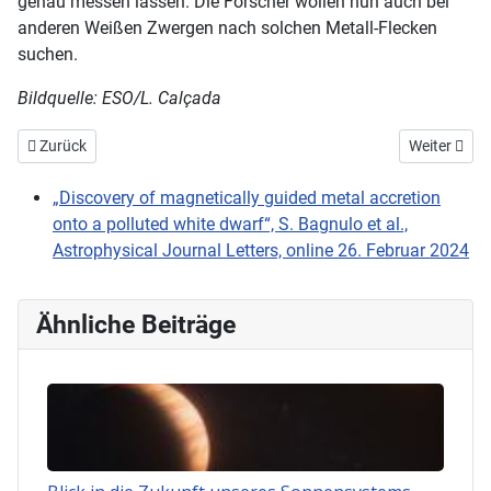
genau messen lassen. Die Forscher wollen nun auch bei
anderen Weißen Zwergen nach solchen Metall-Flecken
suchen.
Bildquelle: ESO/L. Calçada
Vorheriger Beitrag: Große Sterne verhindern Entstehung großer Plan
Nächster Bei
Zurück
Weiter
„Discovery of magnetically guided metal accretion
onto a polluted white dwarf“, S. Bagnulo et al.,
Astrophysical Journal Letters, online 26. Februar 2024
Ähnliche Beiträge